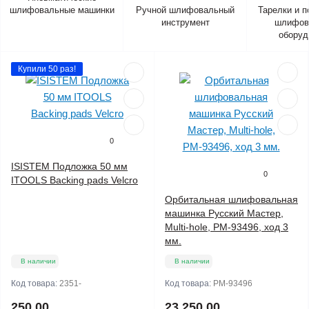
шлифовальные машинки
Ручной шлифовальный
Тарелки и 
инструмент
шлифов
оборуд
Купили 50 раз!
0
ISISTEM Подложка 50 мм
0
ITOOLS Backing pads Velcro
Орбитальная шлифовальная
машинка Русский Мастер,
Multi-hole, РМ-93496, ход 3
мм.
В наличии
В наличии
Код товара:
2351-
Код товара:
РМ-93496
250.00
23 250.00