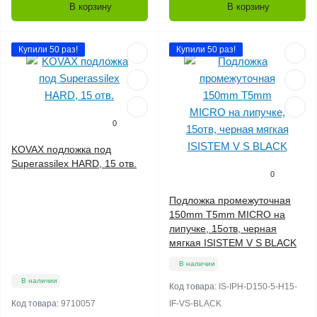
В корзину
В корзину
Купили 50 раз!
Купили 50 раз!
0
KOVAX подложка под
Superassilex HARD, 15 отв.
0
Подложка промежуточная
150mm T5mm MICRO на
липучке, 15отв, черная
мягкая ISISTEM V S BLACK
В наличии
В наличии
Код товара:
IS-IPH-D150-5-H15-
Код товара:
9710057
IF-VS-BLACK