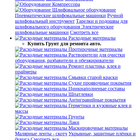
Компрессора
Шлифовальное оборудование
Пневматические шлифовальные машинки
Ручной
шлифовальный инструмент
Тарелки и подошвы для
шлифовального оборудования
Электрические
шлифовальные машинки
Смотреть все
Расходные материалы
Купить Грунт для ремонта авто.
Протирочные материалы
Растворители для очистки
оборудования, разбавители и обезжириватели
Ремонт пластика, клея и
праймеры
Смывки старой краски
Сухие проявочные покрытия
Цинкнаполненые составы
Шпатлевки
Антигравийные покрытия
Герметики и кузовные клея и
массы
Грунты
Лаки
Маскировочные материалы
Малярные ленты - скотч
Укрывные, защитные плёнки и
бумага
Смотреть все