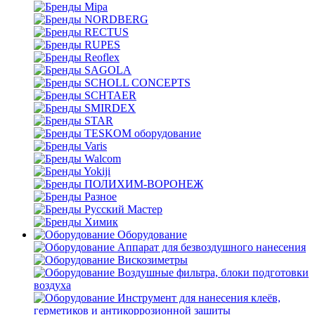
Mipa
NORDBERG
RECTUS
RUPES
Reoflex
SAGOLA
SCHOLL CONCEPTS
SCHTAER
SMIRDEX
STAR
TESKOM оборудование
Varis
Walcom
Yokiji
ПОЛИХИМ-ВОРОНЕЖ
Разное
Русский Мастер
Химик
Оборудование
Аппарат для безвоздушного нанесения
Вискозиметры
Воздушные фильтра, блоки подготовки
воздуха
Инструмент для нанесения клеёв,
герметиков и антикоррозионной зашиты