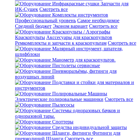
Инфракрасные сушки
Запчасти для
ИК-Сушек
Смотреть все
Комплекты инструментов
Профессиональный уровень
Самое необходимое
Средний бюджет
Эконом вариант
Смотреть все
Краскопульты / Аэрографы
Краскопульты
Акссесуары для краскопультов
Ремкомплекты и запчасти к краскопультам
Смотреть все
Малярный инструмент, шпателя,
шлифблоки
Манометр для краскопультов.
Пистолеты сервисные
Пневморазъёмы, фитинги для
воздушных линий
Подставки и стойки для материалов и
инструментов
Полировальные Машины
Электрические полировальные машинки
Смотреть все
Пылесосы
Системы одноразовых бачков и
одноразовой тары.
Споттеры
Средства индивидуальной защиты
Шланги, фитинги
Фитинги для
пневмолиний
Шланги
Смотреть все