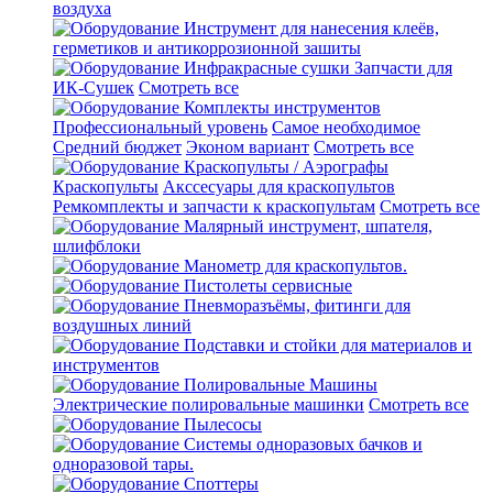
воздуха
Инструмент для нанесения клеёв,
герметиков и антикоррозионной зашиты
Инфракрасные сушки
Запчасти для
ИК-Сушек
Смотреть все
Комплекты инструментов
Профессиональный уровень
Самое необходимое
Средний бюджет
Эконом вариант
Смотреть все
Краскопульты / Аэрографы
Краскопульты
Акссесуары для краскопультов
Ремкомплекты и запчасти к краскопультам
Смотреть все
Малярный инструмент, шпателя,
шлифблоки
Манометр для краскопультов.
Пистолеты сервисные
Пневморазъёмы, фитинги для
воздушных линий
Подставки и стойки для материалов и
инструментов
Полировальные Машины
Электрические полировальные машинки
Смотреть все
Пылесосы
Системы одноразовых бачков и
одноразовой тары.
Споттеры