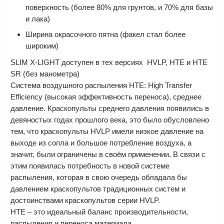
поверхность
(более 80% для грунтов, и 70% для базы
и лака)
Ширина окрасочного пятна (факел стал более
широким)
SLIM X-LIGHT
доступен в тех версиях HVLP, HTE и HTE
SR (без манометра)
Система воздушного распыления HTE
: High Transfer
Efficiency (высокая эффективность переноса), среднее
давление. Краскопульты среднего давления появились в
девяностых годах прошлого века, это было обусловлено
тем, что краскопульты HVLP имели низкое давление на
выходе из сопла и большое потребление воздуха, а
значит, были ограничены в своём применении. В связи с
этим появилась потребность в новой системе
распыления, которая в свою очередь обладала бы
давлением краскопультов традиционных систем и
достоинствами краскопультов серии HVLP.
HTE
– это идеальный баланс производительности,
распыления и переноса материала.