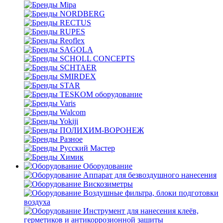
Mipa
NORDBERG
RECTUS
RUPES
Reoflex
SAGOLA
SCHOLL CONCEPTS
SCHTAER
SMIRDEX
STAR
TESKOM оборудование
Varis
Walcom
Yokiji
ПОЛИХИМ-ВОРОНЕЖ
Разное
Русский Мастер
Химик
Оборудование
Аппарат для безвоздушного нанесения
Вискозиметры
Воздушные фильтра, блоки подготовки
воздуха
Инструмент для нанесения клеёв,
герметиков и антикоррозионной зашиты