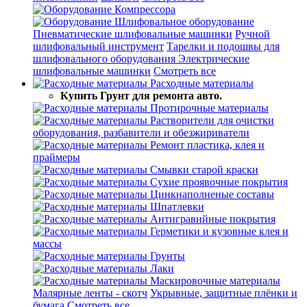
Компрессора
Шлифовальное оборудование
Пневматические шлифовальные машинки
Ручной
шлифовальный инструмент
Тарелки и подошвы для
шлифовального оборудования
Электрические
шлифовальные машинки
Смотреть все
Расходные материалы
Купить Грунт для ремонта авто.
Протирочные материалы
Растворители для очистки
оборудования, разбавители и обезжириватели
Ремонт пластика, клея и
праймеры
Смывки старой краски
Сухие проявочные покрытия
Цинкнаполненые составы
Шпатлевки
Антигравийные покрытия
Герметики и кузовные клея и
массы
Грунты
Лаки
Маскировочные материалы
Малярные ленты - скотч
Укрывные, защитные плёнки и
бумага
Смотреть все