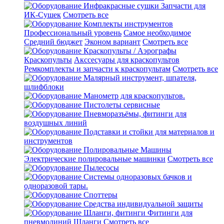
Инфракрасные сушки
Запчасти для
ИК-Сушек
Смотреть все
Комплекты инструментов
Профессиональный уровень
Самое необходимое
Средний бюджет
Эконом вариант
Смотреть все
Краскопульты / Аэрографы
Краскопульты
Акссесуары для краскопультов
Ремкомплекты и запчасти к краскопультам
Смотреть все
Малярный инструмент, шпателя,
шлифблоки
Манометр для краскопультов.
Пистолеты сервисные
Пневморазъёмы, фитинги для
воздушных линий
Подставки и стойки для материалов и
инструментов
Полировальные Машины
Электрические полировальные машинки
Смотреть все
Пылесосы
Системы одноразовых бачков и
одноразовой тары.
Споттеры
Средства индивидуальной защиты
Шланги, фитинги
Фитинги для
пневмолиний
Шланги
Смотреть все