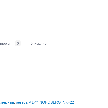
опросы
0
Внимание!!
съемный
,
резьба M1/4"
,
NORDBERG
,
NKF22