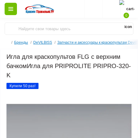
0
Бренды
DeVILBISS
Запчасти и аксессуары к краскопультам Devilb
Игла для краскопультов FLG с верхним
бачкомИгла для PRIPROLITE PRIPRO-320-
K
Купили 50 раз!