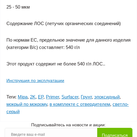
25 - 50 мкм
Содержание ЛОС (летучих органических соединений)
По нормам ЕС, предельное значение для данного изделия
(категории B/c) составляет: 540 г/л
Этот продукт содержит не более 540 г/л ЛОС..
Инструкция по эксплуатации
Теги:
Mipa
,
2K
,
EP
,
Primer
,
Surfacer
,
Грунт
,
эпоксидный
,
мокрый по мокрому
,
в комплекте с отвердителем
,
светло-
серый
Подписывайтесь на новости и акции:
Подписаться