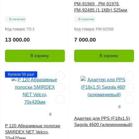
РМ-91969 , РМ-91976,
РМ-92485 (1,1КВт) 525мм
В наличии
В наличии
Код товара:
TS-1
Код товара:
РМ-92508
13 000.00
7 000.00
В корзину
В корзину
Купили 50 раз!
0
0
Адаптер для PPS (F18х1.5)
Sagola 4600 (алюминиевый)
P 120 Абразивные полоски
SMIRDEX NET Velcro,
70х420мм