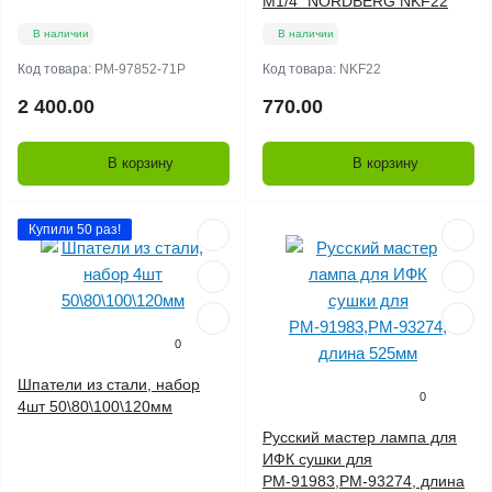
M1/4" NORDBERG NKF22
В наличии
В наличии
Код товара:
РМ-97852-71P
Код товара:
NKF22
2 400.00
770.00
В корзину
В корзину
Купили 50 раз!
0
Шпатели из стали, набор
0
4шт 50\80\100\120мм
Русский мастер лампа для
ИФК сушки для
РМ-91983,РМ-93274, длина