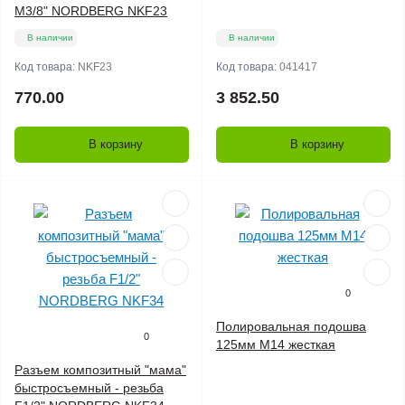
M3/8" NORDBERG NKF23
В наличии
В наличии
Код товара:
NKF23
Код товара:
041417
770.00
3 852.50
В корзину
В корзину
0
Полировальная подошва
0
125мм M14 жесткая
Разъем композитный "мама"
быстросъемный - резьба