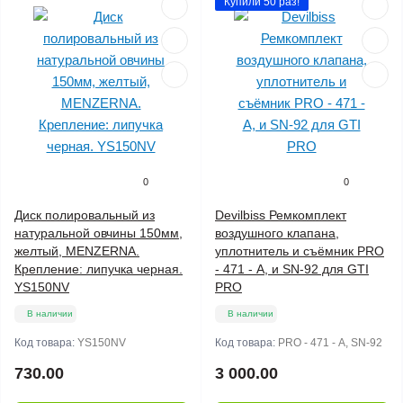
Купили 50 раз!
0
0
Диск полировальный из
Devilbiss Ремкомплект
натуральной овчины 150мм,
воздушного клапана,
желтый, MENZERNA.
уплотнитель и съёмник PRO
Крепление: липучка черная.
- 471 - А, и SN-92 для GTI
YS150NV
PRO
В наличии
В наличии
Код товара:
YS150NV
Код товара:
PRO - 471 - А, SN-92
730.00
3 000.00