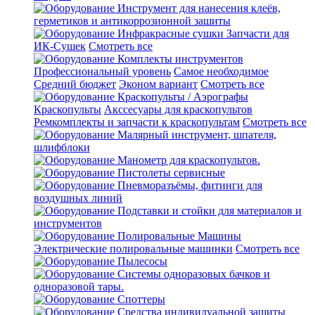
Инструмент для нанесения клеёв,
герметиков и антикоррозионной зашиты
Инфракрасные сушки
Запчасти для
ИК-Сушек
Смотреть все
Комплекты инструментов
Профессиональный уровень
Самое необходимое
Средний бюджет
Эконом вариант
Смотреть все
Краскопульты / Аэрографы
Краскопульты
Акссесуары для краскопультов
Ремкомплекты и запчасти к краскопультам
Смотреть все
Малярный инструмент, шпателя,
шлифблоки
Манометр для краскопультов.
Пистолеты сервисные
Пневморазъёмы, фитинги для
воздушных линий
Подставки и стойки для материалов и
инструментов
Полировальные Машины
Электрические полировальные машинки
Смотреть все
Пылесосы
Системы одноразовых бачков и
одноразовой тары.
Споттеры
Средства индивидуальной защиты